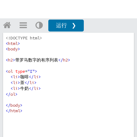
运行 ❯
<!DOCTYPE html>
<
html
>
<
body
>
<
h2
>
带罗马数字的有序列表
</
h2
>
<
ol
type
=
"I"
>
<
li
>
咖啡
</
li
>
<
li
>
茶
</
li
>
<
li
>
牛奶
</
li
>
</
ol
>
</
body
>
</
html
>