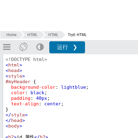
Home
HTML
HTML
Tryit: HTML
运行 ❯
<!DOCTYPE html>
<
html
>
<
head
>
<
style
>
#myHeader
 {
background-color
: 
lightblue
;
color
: 
black
;
padding
: 
40px
;
text-align
: 
center
;
} 
</
style
>
</
head
>
<
body
>
<
h2
>
id 属性
</
h2
>