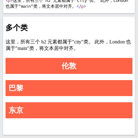
<
p
>
这里，所有三个 h2 元素都属于"city"类。 此外，London 
也属于"main"类，将文本居中对齐。
</
p
>
<
h2
class
=
"city main"
>
伦敦
</
h2
>
<
h2
class
=
"city"
>
巴黎
</
h2
>
<
h2
class
=
"city"
>
东京
</
h2
>
</
body
>
</
html
>