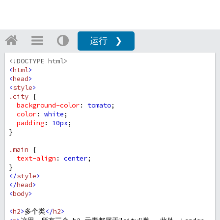
运行 ❯
<!DOCTYPE html>
<
html
>
<
head
>
<
style
>
.city
 {
background-color
: 
tomato
;
color
: 
white
;
padding
: 
10px
;
} 
.main
 {
text-align
: 
center
;
}
</
style
>
</
head
>
<
body
>
<
h2
>
多个类
</
h2
>